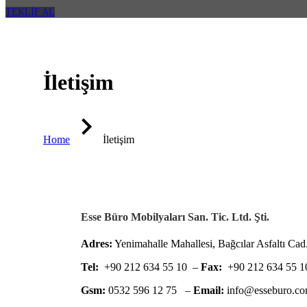
TEKLİF AL
İletişim
Home
İletişim
Esse Büro Mobilyaları San. Tic. Ltd. Şti.
Adres:
Yenimahalle Mahallesi, Bağcılar Asfaltı Cad
Tel:
+9
0 212
634 55 10 –
Fax:
+9
0 212
634 55 1
Gsm:
0532 596 12 75 –
Email:
info@esseburo.co