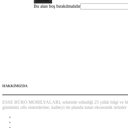
Gönder
Bu alan boş bırakılmalıdır
HAKKIMIZDA
ESSE BÜRO MOBİLYALARI, sektörde edindiği 25 yıllık bilgi ve biriki
günümüz ofis sistemlerine, kaliteyi ön planda tutan ekonomik ürünler 