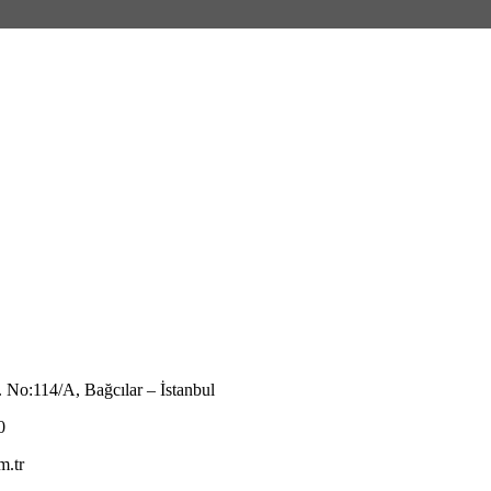
. No:114/A, Bağcılar – İstanbul
0
m.tr