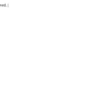
ved. |
Web Tasarım