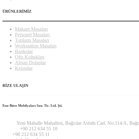
ÜRÜNLERİMİZ
Makam Masaları
Personel Masaları
Toplantı Masaları
Workstation Masaları
Bankolar
Ofis Koltukları
Ahşap Dolaplar
Kesonlar
BİZE ULAŞIN
Esse Büro Mobilyaları San. Tic. Ltd. Şti.
Adres:
Yeni Mahalle Mahallesi, Bağcılar Asfaltı Cad. No:114/A, Bağcı
Telefon:
+90 212 634 55 10
Fax:
+90 212 634 55 11