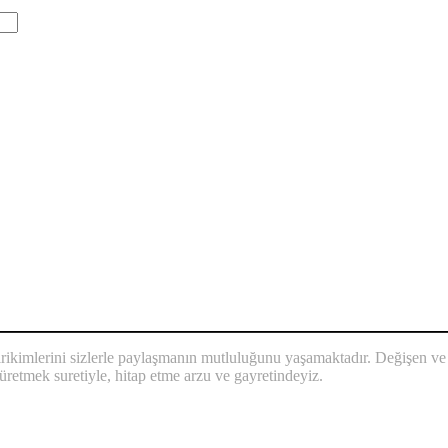
mlerini sizlerle paylaşmanın mutluluğunu yaşamaktadır. Değişen ve glo
üretmek suretiyle, hitap etme arzu ve gayretindeyiz.