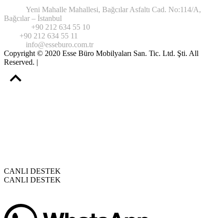
Adres:
Yeni Mahalle Mahallesi, Bağcılar Asfaltı Cad. No:114/A,
Bağcılar – İstanbul
Telefon:
+90 212 634 55 10
Fax:
+90 212 634 55 11
Email:
info@esseburo.com.tr
Copyright © 2020 Esse Büro Mobilyaları San. Tic. Ltd. Şti. All
Reserved. |
Web Tasarım
CANLI DESTEK
CANLI DESTEK