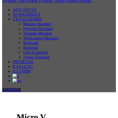
ANA SAYFA
HAKKIMIZDA
ÜRÜNLERİMİZ
Makam Masaları
Personel Masaları
Toplantı Masaları
Workstation Masaları
Bankolar
Kesonlar
Ofis Koltukları
Ahşap Dolaplar
PROJELER
KATALOG
İLETİŞİM
TEKLİF AL
Micro V