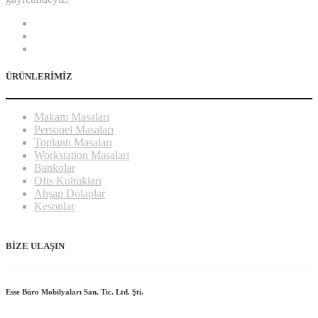
ÜRÜNLERİMİZ
Makam Masaları
Personel Masaları
Toplantı Masaları
Workstation Masaları
Bankolar
Ofis Koltukları
Ahşap Dolaplar
Kesonlar
BİZE ULAŞIN
Esse Büro Mobilyaları San. Tic. Ltd. Şti.