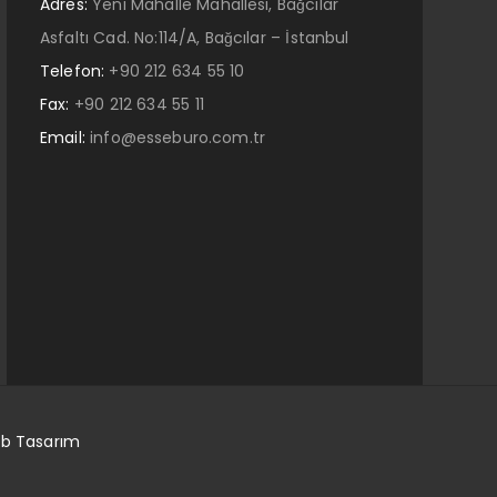
Adres:
Yeni Mahalle Mahallesi, Bağcılar
Asfaltı Cad. No:114/A, Bağcılar – İstanbul
Telefon:
+90 212 634 55 10
Fax:
+90 212 634 55 11
Email:
info@esseburo.com.tr
b Tasarım